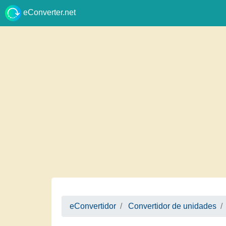
eConverter.net
eConvertidor
Convertidor de unidades