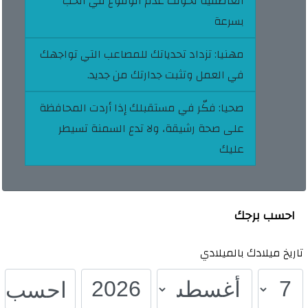
العاطفية تخوّلك عدم الوقوع في الحب
بسرعة
مهنيا:
تزداد تحدياتك للمصاعب التي تواجهك
في العمل وتثبت جدارتك من جديد.
صحيا:
فكّر في مستقبلك إذا أردت المحافظة
على صحة رشيقة، ولا تدع السمنة تسيطر
عليك
احسب برجك
تاريخ ميلادك بالميلادي
احسب