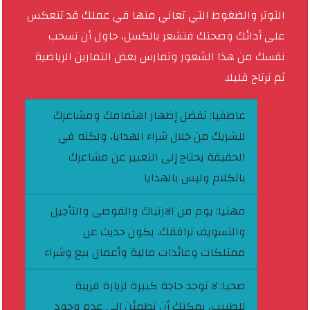
التوتر والضغوط التي تعاني منها في عملك قد تنعكس
على أدائك وصحتك فتشعر بالكسل، حاول أن تسحب
نفسك من هذا الشعور وتمارس بعض التمارين الرياضية
ثم ترتاح قليلا.
عاطفيا:
تفضل إظهار اهتمامك ومشاعرك
للشريك من خلال شراء الهدايا، ولكنه في
الحقيقة يحتاج إلى التعبير عن مشاعرك
بالكلام وليس بالهدايا
مهنيا:
يوم من الارتباك والفوضى والتأجيل
والتسويف ترافقك، يكون حديث عن
ممتلكات وعائدات مالية وأعمال بيع وشراء
صحيا:
لا توجد حاجة كبيرة لزيارة قريبة
للطبيب، يمكنك أن تطمئن إلى عدم وجود