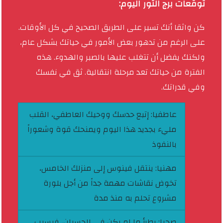
توقعات برج الثور اليوم:
كن واثقا أنك تسير على الطريق الصحيح في كل الأوقات.
على الرغم من تدهور بعض الأمور في حياتك بشكل عام،
ولكنك يفضل أن تتغلب عليها بالصبر والهدوء. هذه
الفترة من حياتك تعد مرحلة انتقالية. ثق في نفسك
وفي قدراتك.
عاطفيا:
إتبع حدسك ووحيك العاطفي، القلب
مليء بجديد هذا اليوم ويمنحك قوة وشعوراً
بالنفوذ
مهنيا:
ينتقل فينوس إلى منزلك الخامس،
تخوض نقاشات مهمة جداً من أجل بلورة
مشروع تحلم به منذ مدة
صحيا:
يطرأ ما لم يكن في الحسبان، فيسبب