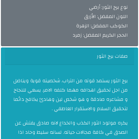
نوع برج
الثور
: أرضي
اللون المفضل: الأزرق
الكوكب المفضل: الزهرة
الحجر الكريم المفضل: زمرد
صفات برج
الثور
برج الثور يستمد قوته من التراب. شخصيته قوية ويناضل
من اجل تحقيق اهدافه مهما كلفه الامر. يسعي للنجاح
و مشاعره صادقة و هو شخص لين وهادئ يكافح دائما
لتحقيق السلام والاستقرار العاطفي .
يكره مولود الثور الكذب والخداع لانه صادق يفتش عن
الصدق في كافة مجالات حياته. لسانه سليط وحاد اذا