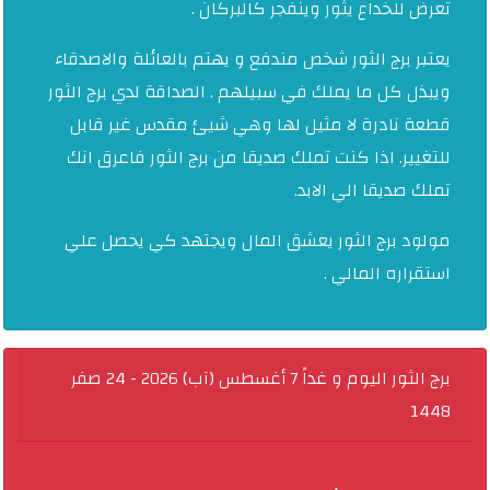
تعرض للخداع يثور وينفجر كالبركان .
يعتبر برج الثور شخص مندفع و يهتم بالعائلة والاصدقاء
ويبذل كل ما يملك في سبيلهم . الصداقة لدي برج الثور
قطعة نادرة لا مثيل لها وهي شيئ مقدس غير قابل
للتغيير. اذا كنت تملك صديقا من برج الثور فاعرق انك
تملك صديقا الي الابد.
مولود برج الثور يعشق المال ويجتهد كي يحصل علي
استقراره المالي .
برج الثور اليوم و غداً 7 أغسطس (آب) 2026 - 24 صفر
1448