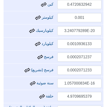
كين
كيلومتر
كيلوبارسيك
كيلويارد
فرسخ
فرسخ (تشريع)
سنة ضوئية
حلقة