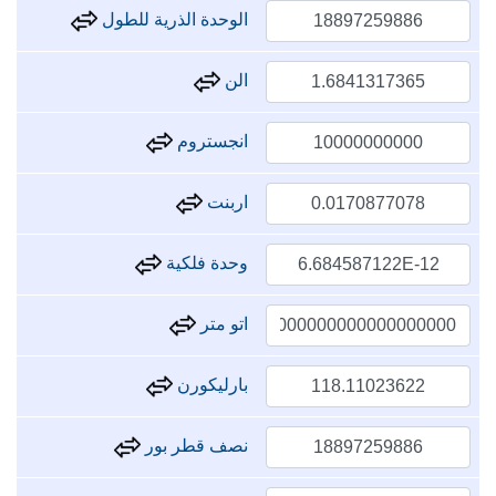
الوحدة الذرية للطول
الن
انجستروم
اربنت
وحدة فلكية
اتو متر
بارليكورن
نصف قطر بور