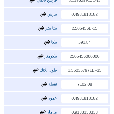
فرسخ نجمي
بيرش
بيتا متر
بيكا
بيكومتر
طول بلانك
نقطة
عمود
مزمار