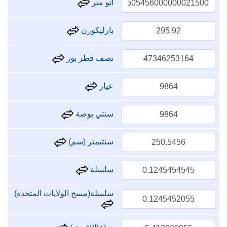
اتو متر
بارليكورن
نصف قطر بور
عيار
سنتي بوصة
سنتيمتر (سم)
سلسلة
سلسلة(مسح الولايات المتحدة)