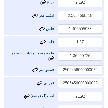
ذراع
ايكسا متر
فامن
قامة
قامة(مسح الولايات المتحدة)
فيمتو متر
فيرمي
اصبع(للاقمشة)