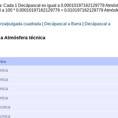
ica: Cada 1 Decápascal es igual a 0.00010197162129779 Atmós
ual a 100 * 0.00010197162129779 = 0.010197162129779 Atmósf
erza/pulgada cuadrada
|
Decápascal a Barra
|
Decápascal a
a Atmósfera técnica
nica
nica
nica
nica
nica
écnica
écnica