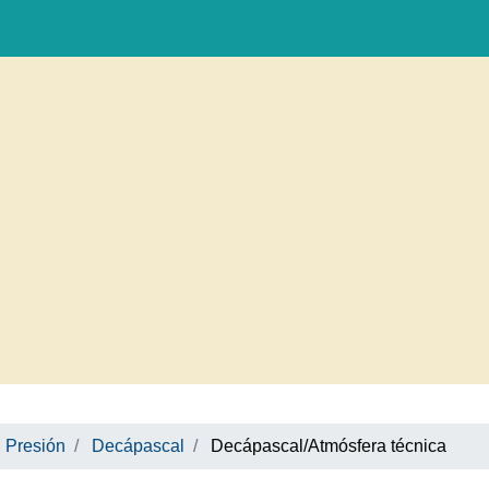
Presión
Decápascal
Decápascal/Atmósfera técnica