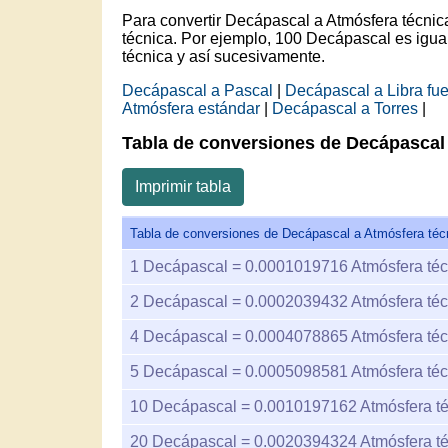
Para convertir Decápascal a Atmósfera técn
técnica. Por ejemplo, 100 Decápascal es ig
técnica y así sucesivamente.
Decápascal a Pascal
|
Decápascal a Libra fu
Atmósfera estándar
|
Decápascal a Torres
|
Tabla de conversiones de Decápascal 
Imprimir tabla
Tabla de conversiones de Decápascal a Atmósfera téc
1
Decápascal =
0.0001019716
Atmósfera téc
2
Decápascal =
0.0002039432
Atmósfera téc
4
Decápascal =
0.0004078865
Atmósfera téc
5
Decápascal =
0.0005098581
Atmósfera téc
10
Decápascal =
0.0010197162
Atmósfera t
20
Decápascal =
0.0020394324
Atmósfera t