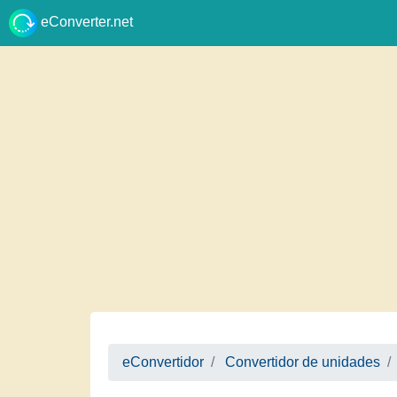
eConverter.net
eConvertidor
Convertidor de unidades