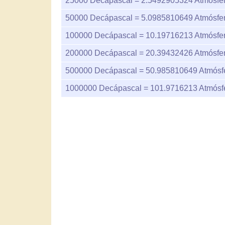
25000
Decápascal =
2.5492905324
Atmósfer
50000
Decápascal =
5.0985810649
Atmósfer
100000
Decápascal =
10.19716213
Atmósfer
200000
Decápascal =
20.39432426
Atmósfer
500000
Decápascal =
50.985810649
Atmósfe
1000000
Decápascal =
101.9716213
Atmósfe