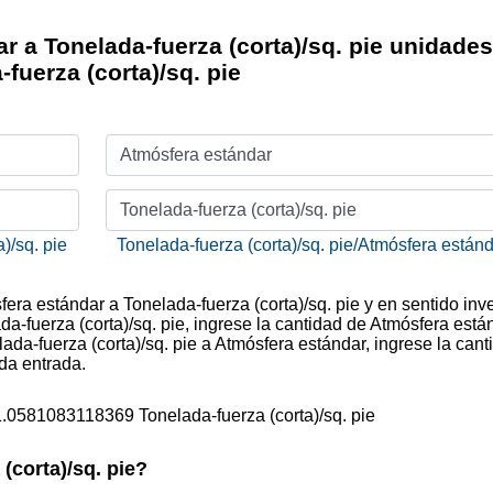
 a Tonelada-fuerza (corta)/sq. pie unidades
fuerza (corta)/sq. pie
Atmósfera estándar
Tonelada-fuerza (corta)/sq. pie
)/sq. pie
Tonelada-fuerza (corta)/sq. pie/Atmósfera están
fera estándar a Tonelada-fuerza (corta)/sq. pie y en sentido inv
a-fuerza (corta)/sq. pie, ingrese la cantidad de Atmósfera está
lada-fuerza (corta)/sq. pie a Atmósfera estándar, ingrese la cant
nda entrada.
1.0581083118369 Tonelada-fuerza (corta)/sq. pie
(corta)/sq. pie?