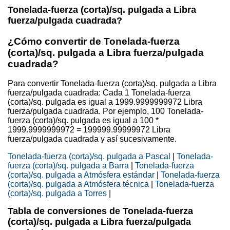
Tonelada-fuerza (corta)/sq. pulgada a Libra
fuerza/pulgada cuadrada?
¿Cómo convertir de Tonelada-fuerza
(corta)/sq. pulgada a Libra fuerza/pulgada
cuadrada?
Para convertir Tonelada-fuerza (corta)/sq. pulgada a Libra
fuerza/pulgada cuadrada: Cada 1 Tonelada-fuerza
(corta)/sq. pulgada es igual a 1999.9999999972 Libra
fuerza/pulgada cuadrada. Por ejemplo, 100 Tonelada-
fuerza (corta)/sq. pulgada es igual a 100 *
1999.9999999972 = 199999.99999972 Libra
fuerza/pulgada cuadrada y así sucesivamente.
Tonelada-fuerza (corta)/sq. pulgada a Pascal
|
Tonelada-
fuerza (corta)/sq. pulgada a Barra
|
Tonelada-fuerza
(corta)/sq. pulgada a Atmósfera estándar
|
Tonelada-fuerza
(corta)/sq. pulgada a Atmósfera técnica
|
Tonelada-fuerza
(corta)/sq. pulgada a Torres
|
Tabla de conversiones de Tonelada-fuerza
(corta)/sq. pulgada a Libra fuerza/pulgada