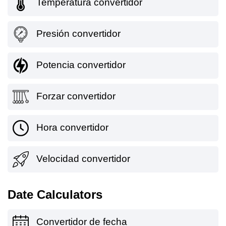
Temperatura convertidor
Presión convertidor
Potencia convertidor
Forzar convertidor
Hora convertidor
Velocidad convertidor
Date Calculators
Convertidor de fecha