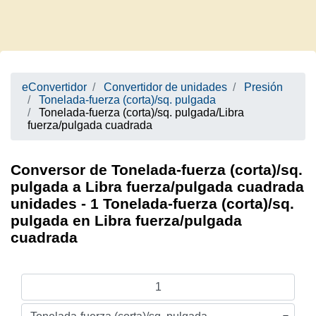
eConvertidor
Convertidor de unidades
Presión
Tonelada-fuerza (corta)/sq. pulgada
Tonelada-fuerza (corta)/sq. pulgada/Libra
fuerza/pulgada cuadrada
Conversor de Tonelada-fuerza (corta)/sq.
pulgada a Libra fuerza/pulgada cuadrada
unidades - 1 Tonelada-fuerza (corta)/sq.
pulgada en Libra fuerza/pulgada
cuadrada