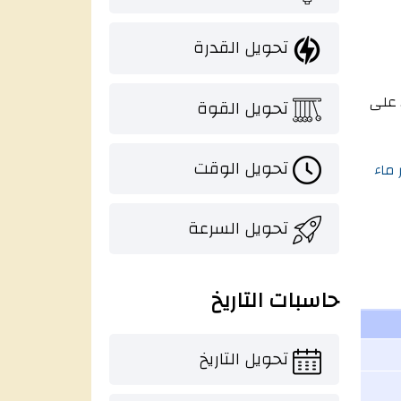
تحويل القدرة
(4°C) الى بوصة ماء (60°F): كل 1 ميليمتر ماء (4°C) يساوي 0.03940789976009 بوصة ماء (60°F). على
تحويل القوة
تحويل الوقت
 ماء
تحويل السرعة
حاسبات التاريخ
تحويل التاريخ