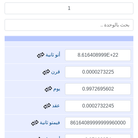
أتو ثانية
قرن
يوم
عقد
فيمتو ثانية