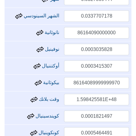
الشهر السينودسي
نانوثانية
نوفينيل
أوكتننيال
بيكوثانية
وقت بلانك
كويندسينيال
كونكوينيال