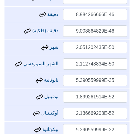
دقيقة
دقيقة (فلكية)
شهر
الشهر السينودسي
نانوثانية
نوفينيل
أوكتننيال
بيكوثانية